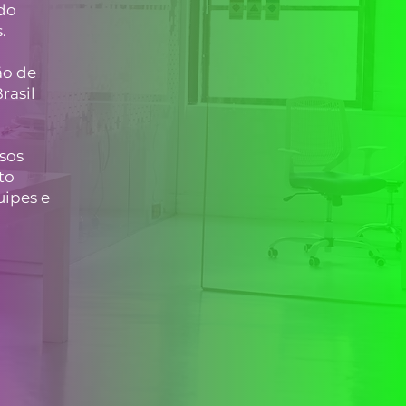
 do
.
ão de
rasil
sos
to
uipes e