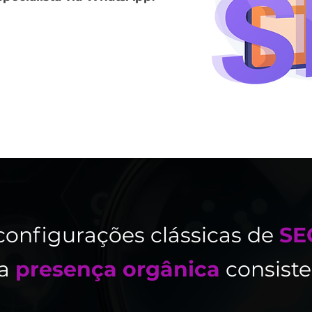
configurações clássicas de
SE
a
presença orgânica
consiste