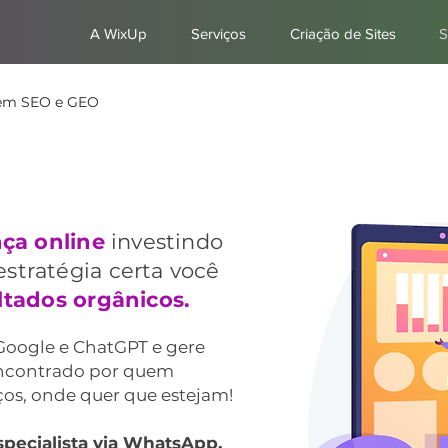
A WixUp
Serviços
Criação de Sites
S
a em SEO e GEO
ça online
investindo
stratégia certa você
ltados orgânicos.
 Google e ChatGPT e gere
encontrado por quem
ços, onde quer que estejam!
specialista via WhatsApp.